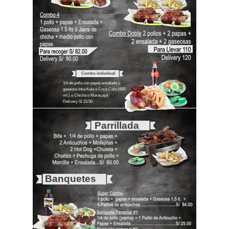
Combo individual
1/4 de pollo con papas ensalada y
gaseosa Inka Kola o Coca Cola (600
ml.) o Chicha o Maracuyá
Delivery S/ 23.50
Parrillada
Banquetes