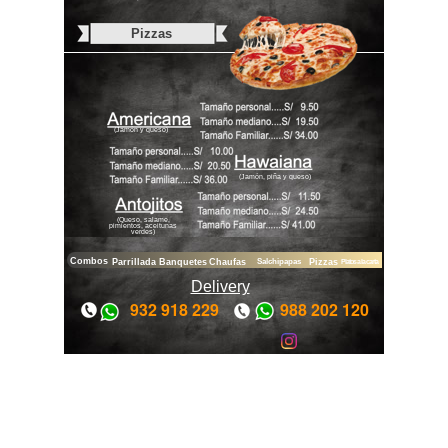
Pizzas
(Jamón y queso)
(Jamón, piña y queso)
(Queso, salame,
pimientos, aceitunas
verdes)
Combos
Parrillada
Banquetes
Chaufas
Salchipapas
Pizzas
Platos a la carta
Delivery
932 918 229
988 202 120