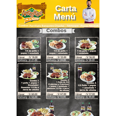
Carta
Menú
Combos
Parrillada
Banquetes
Chaufas
Salchipapas
Pizzas
Platos a la carta
Combos